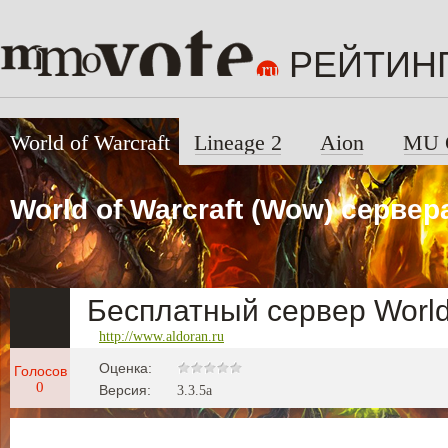
РЕЙТИН
World of Warcraft
Lineage 2
Aion
MU 
World of Warcraft (Wow) сервер
Бесплатный сервер World 
http://www.aldoran.ru
Оценка:
Голосов
0
Версия:
3.3.5a