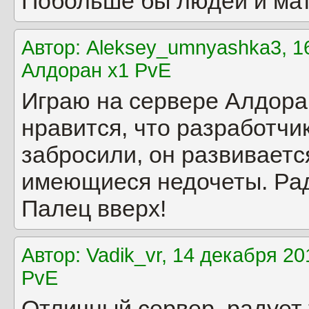
Побольше бы людей и мат
Автор: Aleksey_umnyashka3, 16
Алдоран x1 PvE
Играю на сервере Алдора
нравится, что разработчик
забросили, он развиваетс
имеющиеся недочеты. Раду
Палец вверх!
Автор: Vadik_vr, 14 декабря 2
PvE
Отличный сервер, радует т