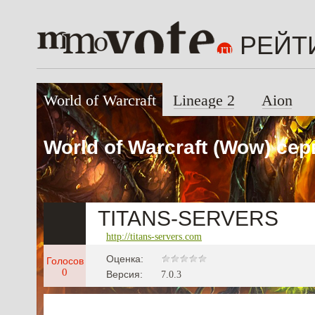
РЕЙТ
World of Warcraft
Lineage 2
Aion
World of Warcraft (Wow) се
TITANS-SERVERS
http://titans-servers.com
Оценка:
Голосов
0
Версия:
7.0.3