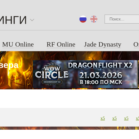
ИНГИ
MU Online
RF Online
Jade Dynasty
O
рвера
x5
x5
x5
x