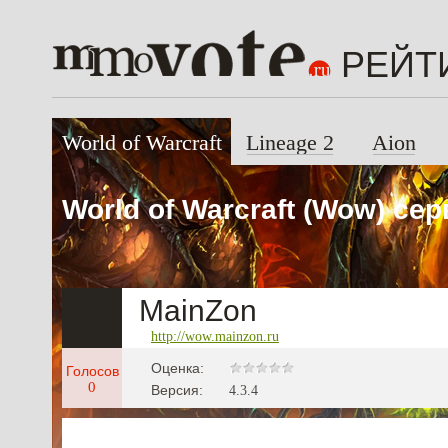
РЕЙТ
World of Warcraft
Lineage 2
Aion
World of Warcraft (Wow) се
MainZon
http://wow.mainzon.ru
Оценка:
Голосов
0
Версия:
4.3.4