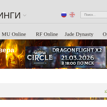
ИНГИ
MU Online
RF Online
Jade Dynasty
O
рвера
x