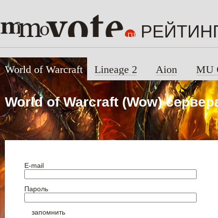
РЕЙТИН
World of Warcraft
Lineage 2
Aion
MU 
World of Warcraft (Wow) сервер
E-mail
Пароль
запомнить